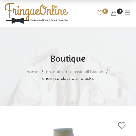
0
0
ENFANT
HOMME
SPORT
FEMME
HAUT, CHEMISE, T-SHIRT
T-SHIRT
FILLE
FOOTBALL
PULL, SWEAT
CHEMISE
GARÇON
RUGBY
Boutique
JEAN, PANTALON
POLO
BASKET
home
produits
classic all blacks
SHORT, COMBI-SHORT,
SWEAT
CYCLISME
chemise classic all blacks
BERMUDA
PULL
AUTRES SPORTS
ROBE
JEAN, PANTALON
JUPE
BLOUSON, VESTE, MANTEAU
BLOUSON, VESTE, MANTEAU
CHAUSSURES