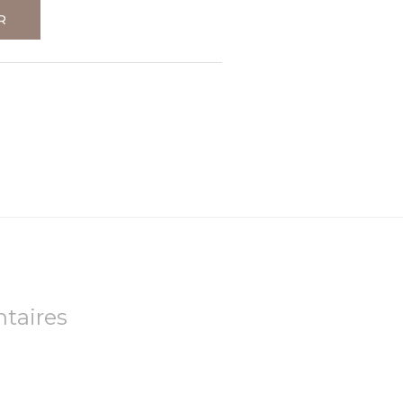
R
taires