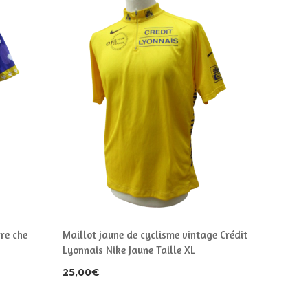
re che
Maillot jaune de cyclisme vintage Crédit
Cuissard
Lyonnais Nike Jaune Taille XL
BANK Jau
25,00
€
30,00
€