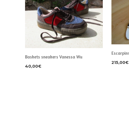
36 1/2
Escarpin
Baskets sneakers Vanessa Wu
215,00
€
40,00
€