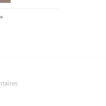
es
taires