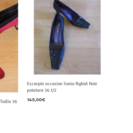
Escarpin
Taille 3
Escarpin occasion Sonia Rykiel Noir
pointure 36 1/2
80,00
€
145,00
€
Taille 36