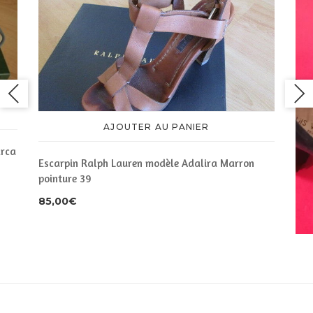
AJOUTER AU PANIER
arca
Escarpin Ralph Lauren modèle Adalira Marron
pointure 39
85,00
€
Esc
155