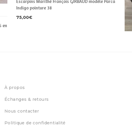
Escarpins Marithé François GIRBAUD modèle Parca
Indigo pointure 38
75,00
€
5 en
À propos
Échanges & retours
Esc
Nous contacter
33
Politique de confidentialité