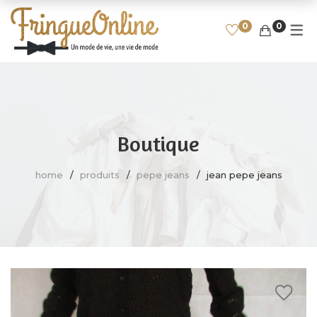
0
0
ENFANT
HOMME
SPORT
FEMME
HAUT, CHEMISE, T-SHIRT
T-SHIRT
FILLE
FOOTBALL
PULL, SWEAT
CHEMISE
GARÇON
RUGBY
Boutique
JEAN, PANTALON
POLO
BASKET
SHORT, COMBI-SHORT,
SWEAT
CYCLISME
home
produits
pepe jeans
jean pepe jeans
BERMUDA
PULL
AUTRES SPORTS
ROBE
JEAN, PANTALON
JUPE
BLOUSON, VESTE, MANTEAU
BLOUSON, VESTE, MANTEAU
CHAUSSURES