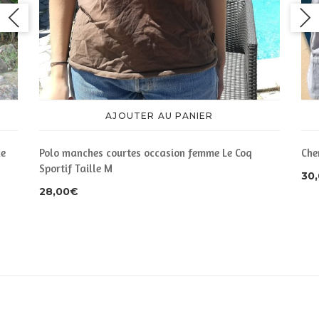
AJOUTER AU PANIER
le
Polo manches courtes occasion femme Le Coq
Che
Sportif Taille M
30
28,00
€