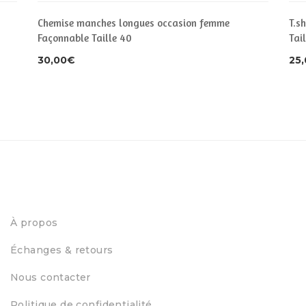
Chemise manches longues occasion femme
T.s
Façonnable Taille 40
Tail
30,00
€
25
À propos
Échanges & retours
Nous contacter
Politique de confidentialité