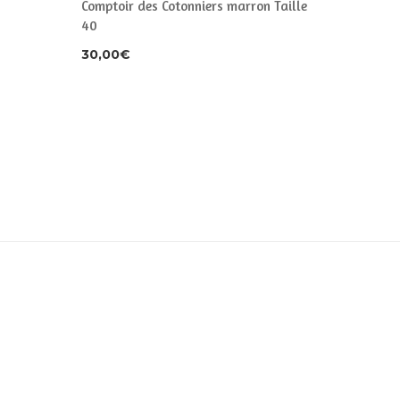
Comptoir des Cotonniers marron Taille
femme Fa
40
30,00
€
30,00
€