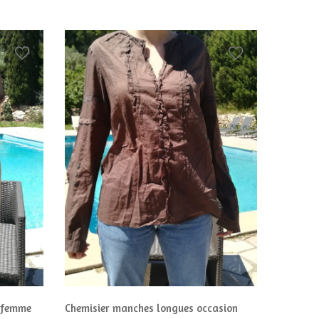
n femme
Chemisier manches longues occasion
Chemise