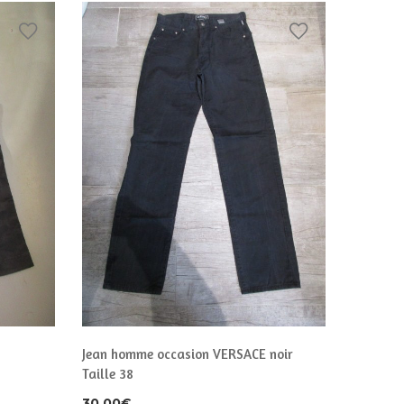
Jean homme occasion VERSACE noir
Jean Levi
Taille 38
30,00
€
30,00
€