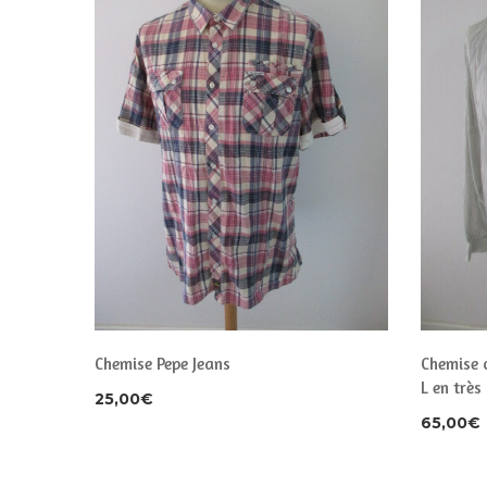
CHY Gris
Chemise Pepe Jeans
Chemise 
L en très
25,00
€
65,00
€