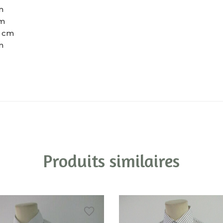
m
cm
7 cm
m
Produits similaires