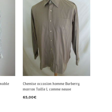
nable
Chemise occasion homme Burberry
Chemise
marron Taille L comme neuve
rose Tail
65,00
€
30,00
€